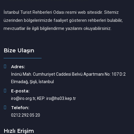
İstanbul Turist Rehberleri Odası resmi web sitesidir. Sitemiz
üzerinden bölgelerimizde faaliyet gösteren rehberleri bulabilir,
mevzuatlar ile ilgili bilgilendirme yazılarını okuyabilirsiniz.
Bize Ulaşın
Adres:
İnönü Mah. Cumhuriyet Caddesi Belvü Apartmanı No: 107 D:2
Elmadağ, Şişli, İstanbul
E-posta:
iro@iro.org.tr, KEP: iro@hs03.kep.tr
Telefon:
0212 292 05 20
Hızlı Erişim