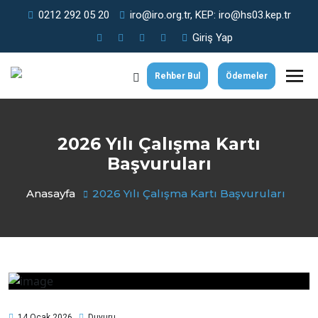
0212 292 05 20
iro@iro.org.tr, KEP: iro@hs03.kep.tr
Giriş Yap
Rehber Bul
Ödemeler
2026 Yılı Çalışma Kartı
Başvuruları
Anasayfa
2026 Yılı Çalışma Kartı Başvuruları
14 Ocak 2026
Duyuru